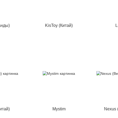
анды)
KisToy (Китай)
L
итай)
Mystim
Nexus 